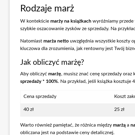
Rodzaje marż
W kontekście
marży na książkach
wyróżniamy przede
szybkie oszacowanie zysków ze sprzedaży. Na przykład, 
Natomiast
marża netto
uwzględnia wszystkie koszty op
kluczowa dla zrozumienia, jak rentowny jest Twój bizn
Jak obliczyć marżę?
Aby obliczyć
marżę
, musisz znać cenę sprzedaży oraz 
sprzedaży * 100%
. Na przykład, jeśli książka kosztuje
Cena sprzedaży
Koszt za
40 zł
25 zł
Warto również pamiętać, że różnica między
marżą
a
n
obliczana jest na podstawie ceny detalicznej.