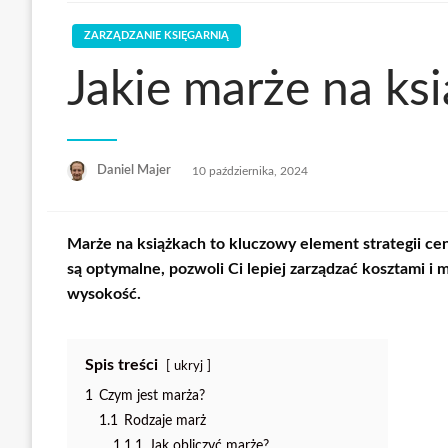
ZARZĄDZANIE KSIĘGARNIĄ
Jakie marże na ks
Opublikowane
Daniel Majer
10 października, 2024
w
Marże na książkach
to kluczowy element strategii ce
są optymalne, pozwoli Ci lepiej zarządzać kosztami i
wysokość.
Spis treści
ukryj
1
Czym jest marża?
1.1
Rodzaje marż
1.1.1
Jak obliczyć marżę?