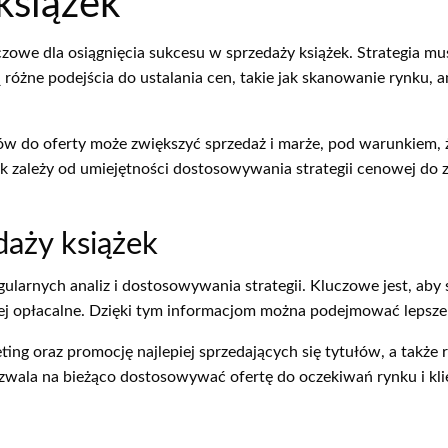
książek
czowe dla osiągnięcia sukcesu w sprzedaży książek. Strategia mu
óżne podejścia do ustalania cen, takie jak skanowanie rynku, 
w do oferty może zwiększyć sprzedaż i marże, pod warunkiem, 
żek zależy od umiejętności dostosowywania strategii cenowej d
daży książek
gularnych analiz i dostosowywania strategii. Kluczowe jest, aby
niej opłacalne. Dzięki tym informacjom można podejmować lepsze 
g oraz promocję najlepiej sprzedających się tytułów, a także r
ozwala na bieżąco dostosowywać ofertę do oczekiwań rynku i kl