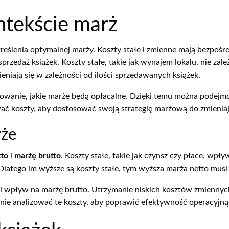
ntekście marż
kreślenia optymalnej marży. Koszty stałe i zmienne mają bezpoś
przedaż książek. Koszty stałe, takie jak wynajem lokalu, nie za
niają się w zależności od ilości sprzedawanych książek.
wanie, jakie marże będą opłacalne. Dzięki temu można podejmow
wać koszty, aby dostosować swoją strategię marżową do zmieni
rże
tto
i
marżę brutto
. Koszty stałe, takie jak czynsz czy płace, wpł
Dlatego im wyższe są koszty stałe, tym wyższa marża netto musi
dni wpływ na marżę brutto. Utrzymanie niskich kosztów zmiennyc
e analizować te koszty, aby poprawić efektywność operacyjną i