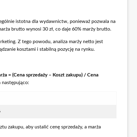
zególnie istotna dla wydawnictw, ponieważ pozwala na
 marża brutto wynosi 30 zł, co daje 60% marży brutto.
keting. Z tego powodu, analiza marży netto jest
dzanie kosztami i stabilną pozycję na rynku.
rża = (Cena sprzedaży – Koszt zakupu) / Cena
da następująco:
%
sztu zakupu, aby ustalić cenę sprzedaży, a marża