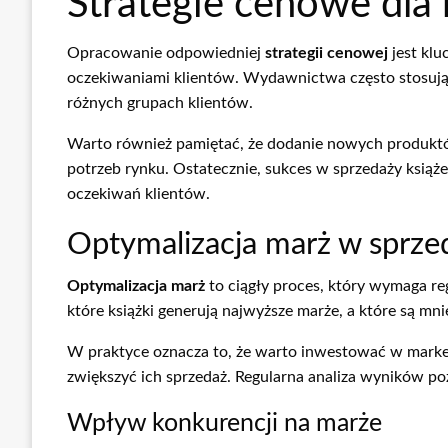
Strategie cenowe dla 
Opracowanie odpowiedniej
strategii cenowej
jest klu
oczekiwaniami klientów. Wydawnictwa często stosują r
różnych grupach klientów.
Warto również pamiętać, że dodanie nowych produktó
potrzeb rynku. Ostatecznie, sukces w sprzedaży ksią
oczekiwań klientów.
Optymalizacja marż w sprze
Optymalizacja marż
to ciągły proces, który wymaga re
które książki generują najwyższe marże, a które są m
W praktyce oznacza to, że warto inwestować w marketin
zwiększyć ich sprzedaż. Regularna analiza wyników p
Wpływ konkurencji na marże