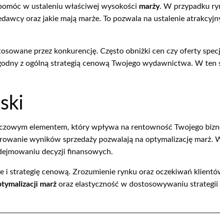
 pomóc w ustaleniu właściwej wysokości
marży
. W przypadku ryn
zedawcy oraz jakie mają marże. To pozwala na ustalenie atrakcyjn
osowane przez konkurencję. Często obniżki cen czy oferty specj
zgodny z ogólną strategią cenową Twojego wydawnictwa. W ten 
ski
uczowym elementem, który wpływa na rentowność Twojego bizne
orowanie wyników sprzedaży pozwalają na optymalizację marż. W
odejmowaniu decyzji finansowych.
 i strategię cenową. Zrozumienie rynku oraz oczekiwań klientó
tymalizacji marż
oraz elastyczność w dostosowywaniu strategii