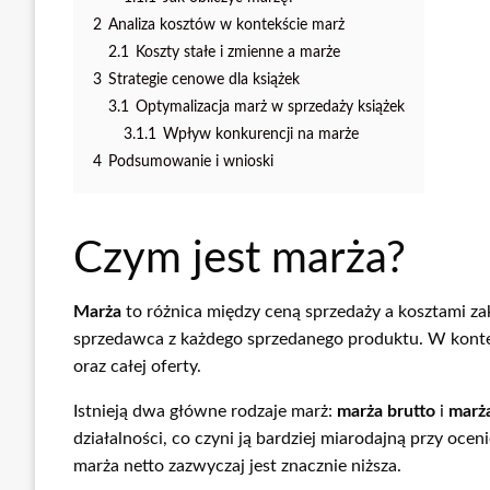
2
Analiza kosztów w kontekście marż
2.1
Koszty stałe i zmienne a marże
3
Strategie cenowe dla książek
3.1
Optymalizacja marż w sprzedaży książek
3.1.1
Wpływ konkurencji na marże
4
Podsumowanie i wnioski
Czym jest marża?
Marża
to różnica między ceną sprzedaży a kosztami za
sprzedawca z każdego sprzedanego produktu. W konte
oraz całej oferty.
Istnieją dwa główne rodzaje marż:
marża brutto
i
marż
działalności, co czyni ją bardziej miarodajną przy o
marża netto zazwyczaj jest znacznie niższa.