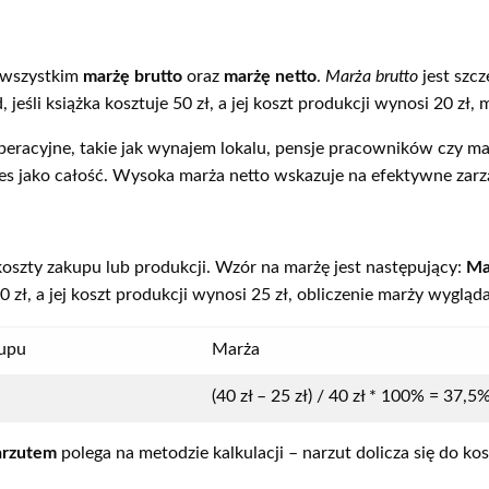
 wszystkim
marżę brutto
oraz
marżę netto
.
Marża brutto
jest szc
jeśli książka kosztuje 50 zł, a jej koszt produkcji wynosi 20 zł,
eracyjne, takie jak wynajem lokalu, pensje pracowników czy mar
es jako całość. Wysoka marża netto wskazuje na efektywne zarzą
koszty zakupu lub produkcji. Wzór na marżę jest następujący:
Ma
 40 zł, a jej koszt produkcji wynosi 25 zł, obliczenie marży wyglą
kupu
Marża
(40 zł – 25 zł) / 40 zł * 100% = 37,5
arzutem
polega na metodzie kalkulacji – narzut dolicza się do ko