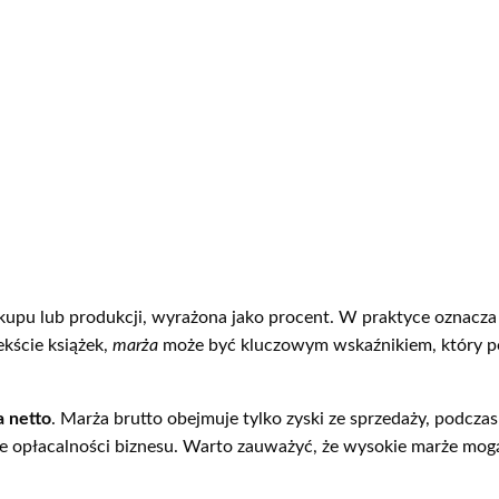
kupu lub produkcji, wyrażona jako procent. W praktyce oznacza 
kście książek,
marża
może być kluczowym wskaźnikiem, który p
a netto
. Marża brutto obejmuje tylko zyski ze sprzedaży, podcza
cenie opłacalności biznesu. Warto zauważyć, że wysokie marże m