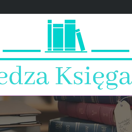
dzeniu księgarni
 Księgarza